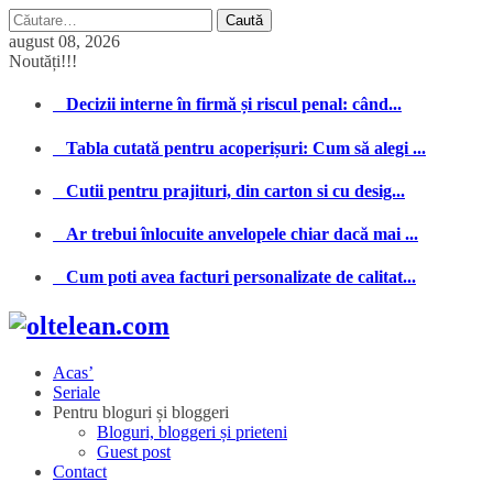
Caută
după:
august 08, 2026
Noutăți!!!
Decizii interne în firmă și riscul penal: când...
Tabla cutată pentru acoperișuri: Cum să alegi ...
Cutii pentru prajituri, din carton si cu desig...
Ar trebui înlocuite anvelopele chiar dacă mai ...
Cum poti avea facturi personalizate de calitat...
Acas’
Seriale
Pentru bloguri și bloggeri
Bloguri, bloggeri și prieteni
Guest post
Contact