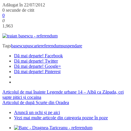
Adăugat în
22/07/2012
0 secunde de citit
0
0
1,963
Tags
basescu
puscarie
referendum
suspendare
Dă mai departe! Facebook
Dă mai departe! Twitter
Dă mai departe! Google+
Dă mai departe! Pinterest
Articolul de mai înainte
Legende urbane 14 – Albă ca Zăpada, cei
șapte pitici și cocaina
Articolul de după
Scurte din Oradea
Aruncă un ochi și pe aici
Vezi mai multe articole din categoria pozne în poze