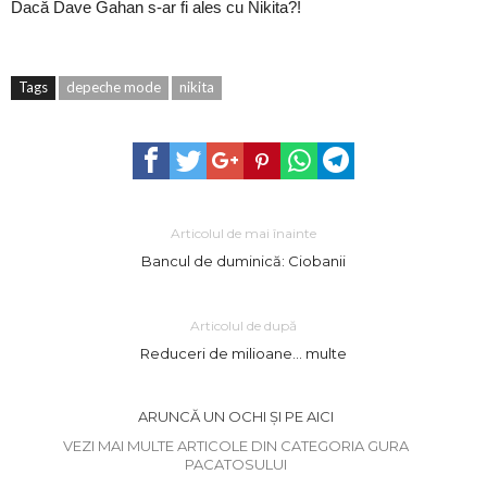
Dacă Dave Gahan s-ar fi ales cu Nikita?!
Tags
depeche mode
nikita
Articolul de mai înainte
Bancul de duminică: Ciobanii
Articolul de după
Reduceri de milioane… multe
ARUNCĂ UN OCHI ȘI PE AICI
VEZI MAI MULTE ARTICOLE DIN CATEGORIA GURA
PACATOSULUI