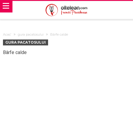
Acas'
gura pacatosului
Bârfe calde
GURA PACATOSULUI
Bârfe calde