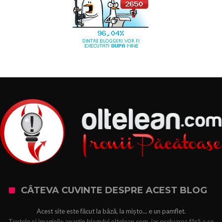
CÂTEVA CUVINTE DESPRE ACEST BLOG
Acest site este făcut la bâză, la mișto... e un pamflet.
Textele şi imaginile aparțin blogului oltelean.com, iar preluarea fără a se