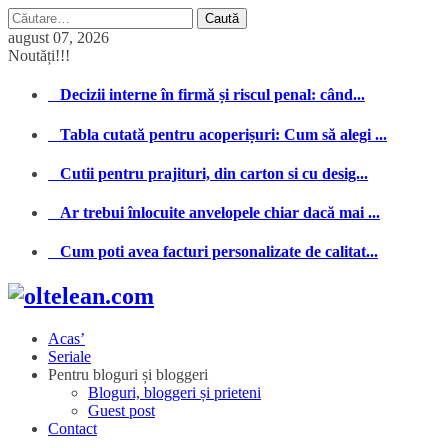
Caută
după:
august 07, 2026
Noutăți!!!
Decizii interne în firmă și riscul penal: când...
Tabla cutată pentru acoperișuri: Cum să alegi ...
Cutii pentru prajituri, din carton si cu desig...
Ar trebui înlocuite anvelopele chiar dacă mai ...
Cum poti avea facturi personalizate de calitat...
Acas’
Seriale
Pentru bloguri și bloggeri
Bloguri, bloggeri și prieteni
Guest post
Contact