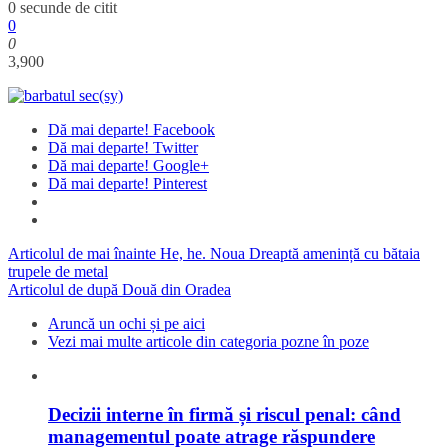
0 secunde de citit
0
0
3,900
Dă mai departe! Facebook
Dă mai departe! Twitter
Dă mai departe! Google+
Dă mai departe! Pinterest
Articolul de mai înainte
He, he. Noua Dreaptă amenință cu bătaia
trupele de metal
Articolul de după
Două din Oradea
Aruncă un ochi și pe aici
Vezi mai multe articole din categoria pozne în poze
Decizii interne în firmă și riscul penal: când
managementul poate atrage răspundere