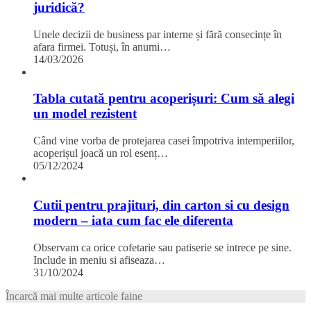
juridică?
Unele decizii de business par interne și fără consecințe în
afara firmei. Totuși, în anumi…
14/03/2026
Tabla cutată pentru acoperișuri: Cum să alegi
un model rezistent
Când vine vorba de protejarea casei împotriva intemperiilor,
acoperișul joacă un rol esenț…
05/12/2024
Cutii pentru prajituri, din carton si cu design
modern – iata cum fac ele diferenta
Observam ca orice cofetarie sau patiserie se intrece pe sine.
Include in meniu si afiseaza…
31/10/2024
Încarcă mai multe articole faine