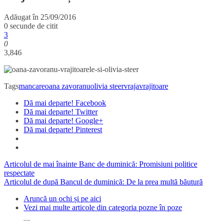
Adăugat în
25/09/2016
0 secunde de citit
3
0
3,846
Tags
mancare
oana zavoranu
olivia steer
vraja
vrajitoare
Dă mai departe! Facebook
Dă mai departe! Twitter
Dă mai departe! Google+
Dă mai departe! Pinterest
Articolul de mai înainte
Banc de duminică: Promisiuni politice
respectate
Articolul de după
Bancul de duminică: De la prea multă băutură
Aruncă un ochi și pe aici
Vezi mai multe articole din categoria pozne în poze