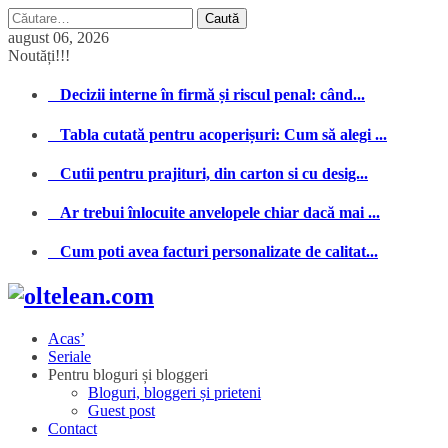
Caută
după:
august 06, 2026
Noutăți!!!
Decizii interne în firmă și riscul penal: când...
Tabla cutată pentru acoperișuri: Cum să alegi ...
Cutii pentru prajituri, din carton si cu desig...
Ar trebui înlocuite anvelopele chiar dacă mai ...
Cum poti avea facturi personalizate de calitat...
Acas’
Seriale
Pentru bloguri și bloggeri
Bloguri, bloggeri și prieteni
Guest post
Contact