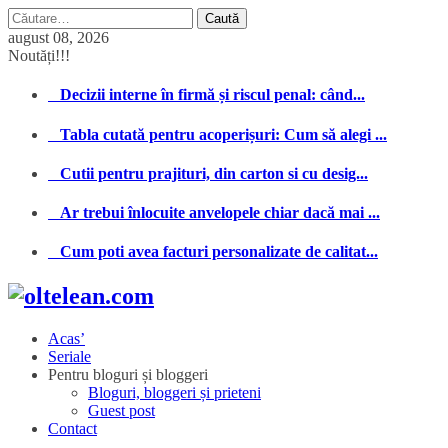
Caută
după:
august 08, 2026
Noutăți!!!
Decizii interne în firmă și riscul penal: când...
Tabla cutată pentru acoperișuri: Cum să alegi ...
Cutii pentru prajituri, din carton si cu desig...
Ar trebui înlocuite anvelopele chiar dacă mai ...
Cum poti avea facturi personalizate de calitat...
Acas’
Seriale
Pentru bloguri și bloggeri
Bloguri, bloggeri și prieteni
Guest post
Contact