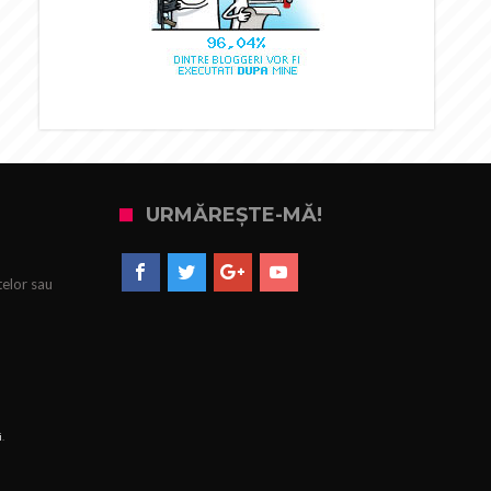
URMĂREȘTE-MĂ!
telor sau
i
.