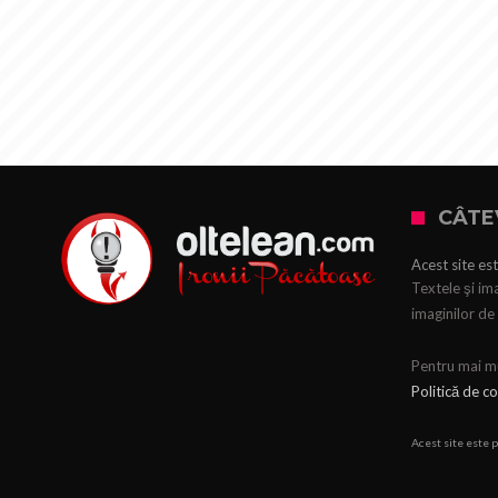
CÂTE
Acest site est
Textele şi ima
imaginilor de 
Pentru mai mul
Politică de co
Acest site este 