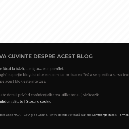
VA CUVINTE DESPRE ACEST BLOG
e făcut la bâză, la mișto... e un pamflet.
ginile aparțin blogului oltelean.com, iar preluarea fără a se specifica sursa tex
pe acest blog este interzisă.
te detalii privind confidențialitatea utilizatorului, vizitează:
nfidențialitate
|
Stocare cookie
protejat de reCAPTCHA și de Google. Pentru detalii, vizitează paginile
Confidențialitate
și
Termen