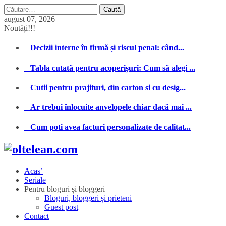
Caută
după:
august 07, 2026
Noutăți!!!
Decizii interne în firmă și riscul penal: când...
Tabla cutată pentru acoperișuri: Cum să alegi ...
Cutii pentru prajituri, din carton si cu desig...
Ar trebui înlocuite anvelopele chiar dacă mai ...
Cum poti avea facturi personalizate de calitat...
Acas’
Seriale
Pentru bloguri și bloggeri
Bloguri, bloggeri și prieteni
Guest post
Contact