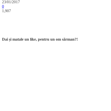
23/01/2017
0
1,907
Dai și matale un like, pentru un om sărman?!