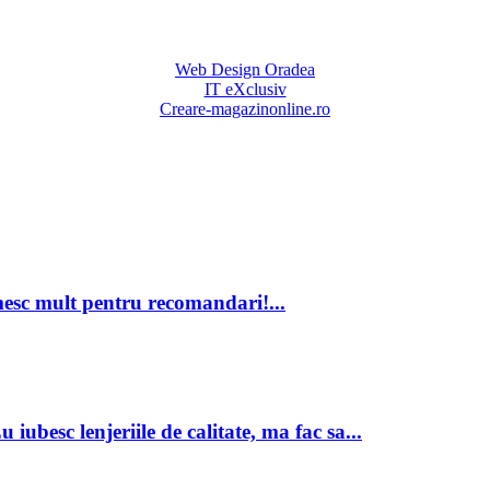
Web Design Oradea
IT eXclusiv
Creare-magazinonline.ro
mesc mult pentru recomandari!...
besc lenjeriile de calitate, ma fac sa...