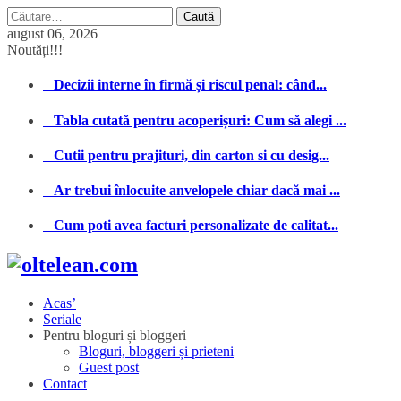
Caută
după:
august 06, 2026
Noutăți!!!
Decizii interne în firmă și riscul penal: când...
Tabla cutată pentru acoperișuri: Cum să alegi ...
Cutii pentru prajituri, din carton si cu desig...
Ar trebui înlocuite anvelopele chiar dacă mai ...
Cum poti avea facturi personalizate de calitat...
Acas’
Seriale
Pentru bloguri și bloggeri
Bloguri, bloggeri și prieteni
Guest post
Contact