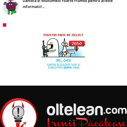
Daniela B: Multumesc foarte frumos pentru aceste
informatii!...