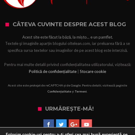
CÂTEVA CUVINTE DESPRE ACEST BLOG
Acest site este făcut la bâză, la mișto... e un pamflet.
Textele şi imaginile aparțin blogului oltelean.com, iar preluarea fără a se
specifica sursa textelor sau imaginilor de pe acest blog este interzisă.
Pentru mai multe detalii privind confidențialitatea utilizatorului, vizitează:
Politică de confidențialitate
|
Stocare cookie
Acest site este protejat de reCAPTCHA și de Google. Pentru detalii, vizitează paginile
Confidențialitate
și
Termeni
.
URMĂREȘTE-MĂ!
Folosim cookie-uri pentru a-ți oferi cea mai bună experiență pe