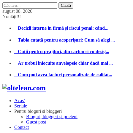
Caută
după:
august 08, 2026
Noutăți!!!
Decizii interne în firmă și riscul penal: când...
Tabla cutată pentru acoperișuri: Cum să alegi ...
Cutii pentru prajituri, din carton si cu desig...
Ar trebui înlocuite anvelopele chiar dacă mai ...
Cum poti avea facturi personalizate de calitat...
Acas’
Seriale
Pentru bloguri și bloggeri
Bloguri, bloggeri și prieteni
Guest post
Contact