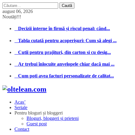
Caută
după:
august 06, 2026
Noutăți!!!
Decizii interne în firmă și riscul penal: când...
Tabla cutată pentru acoperișuri: Cum să alegi ...
Cutii pentru prajituri, din carton si cu desig...
Ar trebui înlocuite anvelopele chiar dacă mai ...
Cum poti avea facturi personalizate de calitat...
Acas’
Seriale
Pentru bloguri și bloggeri
Bloguri, bloggeri și prieteni
Guest post
Contact