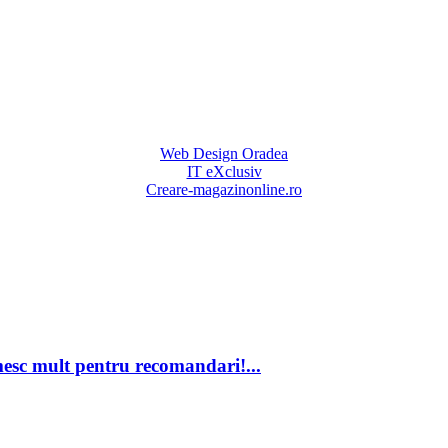
Web Design Oradea
IT eXclusiv
Creare-magazinonline.ro
mesc mult pentru recomandari!...