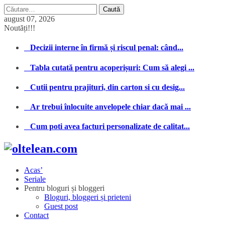
Caută
după:
august 07, 2026
Noutăți!!!
Decizii interne în firmă și riscul penal: când...
Tabla cutată pentru acoperișuri: Cum să alegi ...
Cutii pentru prajituri, din carton si cu desig...
Ar trebui înlocuite anvelopele chiar dacă mai ...
Cum poti avea facturi personalizate de calitat...
Acas’
Seriale
Pentru bloguri și bloggeri
Bloguri, bloggeri și prieteni
Guest post
Contact