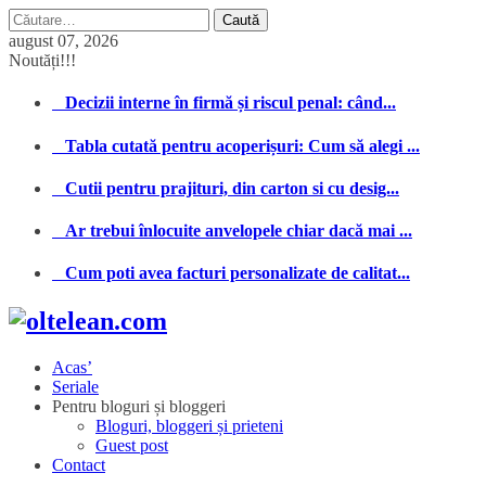
Caută
după:
august 07, 2026
Noutăți!!!
Decizii interne în firmă și riscul penal: când...
Tabla cutată pentru acoperișuri: Cum să alegi ...
Cutii pentru prajituri, din carton si cu desig...
Ar trebui înlocuite anvelopele chiar dacă mai ...
Cum poti avea facturi personalizate de calitat...
Acas’
Seriale
Pentru bloguri și bloggeri
Bloguri, bloggeri și prieteni
Guest post
Contact