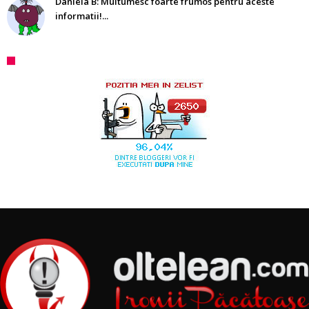
Daniela B: Multumesc foarte frumos pentru aceste
informatii!...