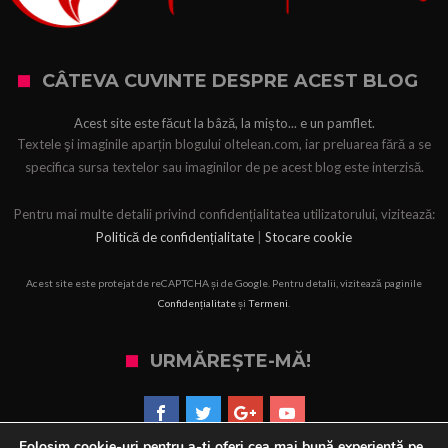
CÂTEVA CUVINTE DESPRE ACEST BLOG
Acest site este făcut la bâză, la mișto... e un pamflet.
Textele şi imaginile aparțin blogului oltelean.com, iar preluarea fără a se
specifica sursa textelor sau imaginilor de pe acest blog este interzisă.
Pentru mai multe detalii privind confidențialitatea utilizatorului, vizitează:
Politică de confidențialitate
|
Stocare cookie
Acest site este protejat de reCAPTCHA și de Google. Pentru detalii, vizitează paginile
Confidențialitate
și
Termeni
.
URMĂREȘTE-MĂ!
Folosim cookie-uri pentru a-ți oferi cea mai bună experiență pe