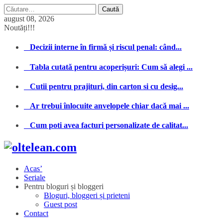
Caută
după:
august 08, 2026
Noutăți!!!
Decizii interne în firmă și riscul penal: când...
Tabla cutată pentru acoperișuri: Cum să alegi ...
Cutii pentru prajituri, din carton si cu desig...
Ar trebui înlocuite anvelopele chiar dacă mai ...
Cum poti avea facturi personalizate de calitat...
Acas’
Seriale
Pentru bloguri și bloggeri
Bloguri, bloggeri și prieteni
Guest post
Contact