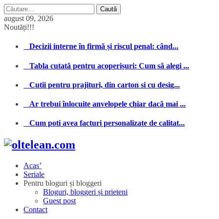
Caută
după:
august 09, 2026
Noutăți!!!
Decizii interne în firmă și riscul penal: când...
Tabla cutată pentru acoperișuri: Cum să alegi ...
Cutii pentru prajituri, din carton si cu desig...
Ar trebui înlocuite anvelopele chiar dacă mai ...
Cum poti avea facturi personalizate de calitat...
Acas’
Seriale
Pentru bloguri și bloggeri
Bloguri, bloggeri și prieteni
Guest post
Contact