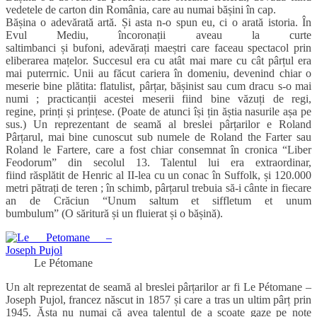
vedetele de carton din România, care au numai bășini în cap.
Bășina o adevărată artă. Și asta n-o spun eu, ci o arată istoria. În
Evul Mediu, încoronații aveau la curte
saltimbanci și bufoni, adevărați maeștri care faceau spectacol prin
eliberarea mațelor. Succesul era cu atât mai mare cu cât pârțul era
mai puterrnic. Unii au făcut cariera în domeniu, devenind chiar o
meserie bine plătita: flatulist, pârțar, bășinist sau cum dracu s-o mai
numi ; practicanții acestei meserii fiind bine văzuți de regi,
regine, prinți și prințese. (Poate de atunci își țin ăștia nasurile așa pe
sus.) Un reprezentant de seamă al breslei pârțarilor e Roland
Pârțarul, mai bine cunoscut sub numele de Roland the Farter sau
Roland le Fartere, care a fost chiar consemnat în cronica “Liber
Feodorum” din secolul 13. Talentul lui era extraordinar,
fiind răsplătit de Henric al II-lea cu un conac în Suffolk, și 120.000
metri pătrați de teren ; în schimb, pârțarul trebuia să-i cânte in fiecare
an de Crăciun “Unum saltum et siffletum et unum
bumbulum” (O săritură și un fluierat și o bășină).
Le Pétomane
Un alt reprezentat de seamă al breslei pârțarilor ar fi Le Pétomane –
Joseph Pujol, francez născut in 1857 și care a tras un ultim pârț prin
1945. Ăsta nu numai că avea talentul de a scoate gaze pe note