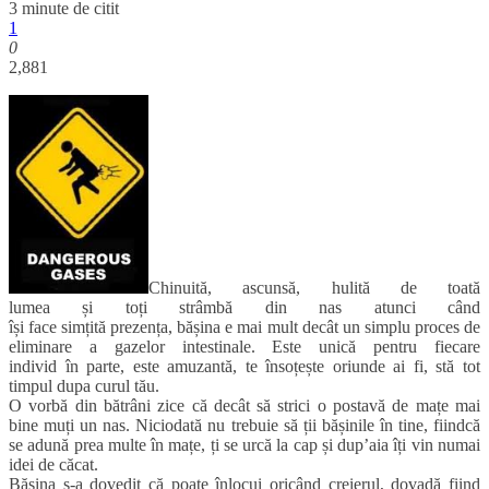
3 minute de citit
1
0
2,881
Chinuită, ascunsă, hulită de toată
lumea și toți strâmbă din nas atunci când
își face simțită prezența, bășina e mai mult decât un simplu proces de
eliminare a gazelor intestinale. Este unică pentru fiecare
individ în parte, este amuzantă, te însoțește oriunde ai fi, stă tot
timpul dupa curul tău.
O vorbă din bătrâni zice că decât să strici o postavă de mațe mai
bine muți un nas. Niciodată nu trebuie să ții bășinile în tine, fiindcă
se adună prea multe în mațe, ți se urcă la cap și dup’aia îți vin numai
idei de căcat.
Bășina s-a dovedit că poate înlocui oricând creierul, dovadă fiind