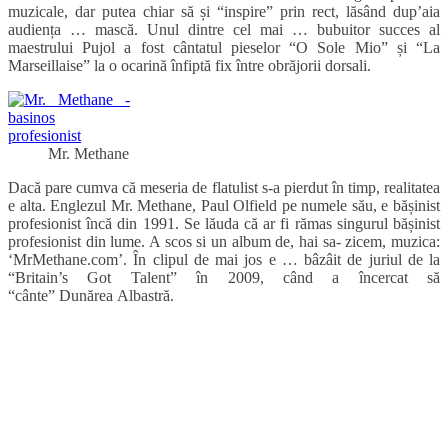
muzicale, dar putea chiar să și “inspire” prin rect, lăsând dup’aia
audiența … mască. Unul dintre cel mai … bubuitor succes al
maestrului Pujol a fost cântatul pieselor “O Sole Mio” și “La
Marseillaise” la o ocarină înfiptă fix între obrăjorii dorsali.
Mr. Methane
Dacă pare cumva că meseria de flatulist s-a pierdut în timp, realitatea
e alta. Englezul Mr. Methane, Paul Olfield pe numele său, e bășinist
profesionist încă din 1991. Se lăuda că ar fi rămas singurul bășinist
profesionist din lume. A scos si un album de, hai sa- zicem, muzica:
‘MrMethane.com’. În clipul de mai jos e … bâzâit de juriul de la
“Britain’s Got Talent” în 2009, când a încercat să
“cânte” Dunărea Albastră.