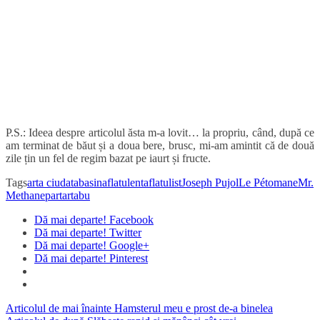
P.S.: Ideea despre articolul ăsta m-a lovit… la propriu, când, după ce
am terminat de băut și a doua bere, brusc, mi-am amintit că de două
zile țin un fel de regim bazat pe iaurt și fructe.
Tags
arta ciudata
basina
flatulenta
flatulist
Joseph Pujol
Le Pétomane
Mr.
Methane
partar
tabu
Dă mai departe! Facebook
Dă mai departe! Twitter
Dă mai departe! Google+
Dă mai departe! Pinterest
Articolul de mai înainte
Hamsterul meu e prost de-a binelea