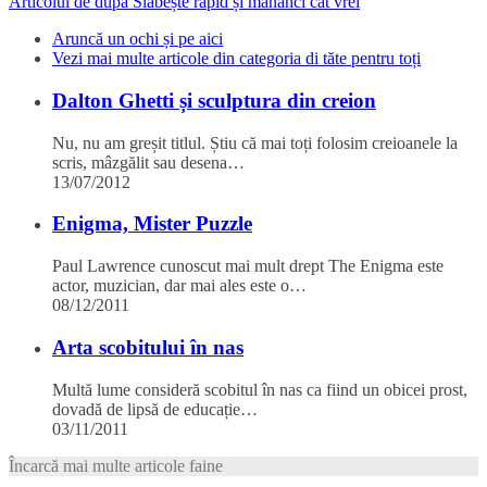
Articolul de după
Slăbește rapid și mănânci cât vrei
Aruncă un ochi și pe aici
Vezi mai multe articole din categoria di tăte pentru toți
Dalton Ghetti și sculptura din creion
Nu, nu am greșit titlul. Știu că mai toți folosim creioanele la
scris, mâzgălit sau desena…
13/07/2012
Enigma, Mister Puzzle
Paul Lawrence cunoscut mai mult drept The Enigma este
actor, muzician, dar mai ales este o…
08/12/2011
Arta scobitului în nas
Multă lume consideră scobitul în nas ca fiind un obicei prost,
dovadă de lipsă de educație…
03/11/2011
Încarcă mai multe articole faine